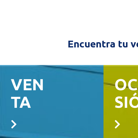
Encuentra tu ve
VEN
OC
TA
SI