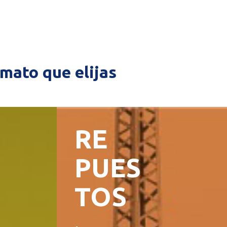
rmato que elijas
RE
PUES
TOS