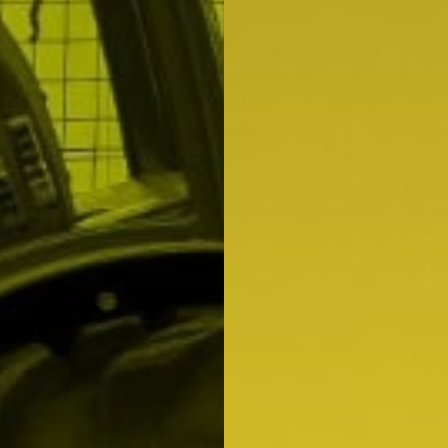
"Doy mi CONSENTIMIENTO para recibir comunicaciones comerciales del GRUP
"Doy mi CONSENTIMIENTO para recibir comunicaciones comerciales del GRUP
* en los términos previstos en la
Política de Privacidad.
Al hacer clic en el bot
* en los términos previstos en la
Política de Privacidad.
Al hacer clic en el bot
ar” declara conocer y entender la
Política de Privacidad
de GRUPO MAMSA*."
ar” declara conocer y entender la
Política de Privacidad
de GRUPO MAMSA*."