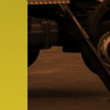
O
O
ón
ón