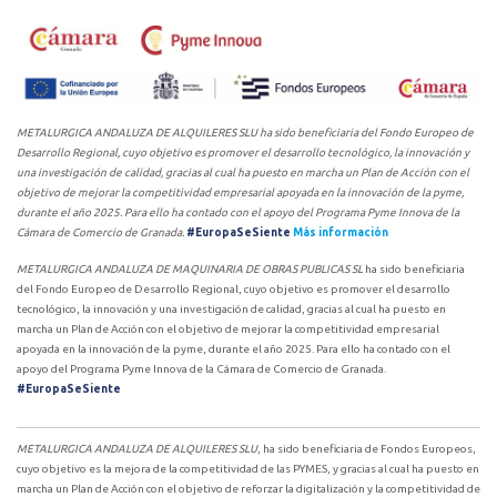
METALURGICA ANDALUZA DE ALQUILERES SLU ha sido beneficiaria del Fondo Europeo de
Desarrollo Regional, cuyo objetivo es promover el desarrollo tecnológico, la innovación y
una investigación de calidad, gracias al cual ha puesto en marcha un Plan de Acción con el
objetivo de mejorar la competitividad empresarial apoyada en la innovación de la pyme,
durante el año 2025. Para ello ha contado con el apoyo del Programa Pyme Innova de la
Cámara de Comercio de Granada.
#EuropaSeSiente
Más información
METALURGICA ANDALUZA DE MAQUINARIA DE OBRAS PUBLICAS SL
ha sido beneficiaria
del Fondo Europeo de Desarrollo Regional, cuyo objetivo es promover el desarrollo
tecnológico, la innovación y una investigación de calidad, gracias al cual ha puesto en
marcha un Plan de Acción con el objetivo de mejorar la competitividad empresarial
apoyada en la innovación de la pyme, durante el año 2025. Para ello ha contado con el
apoyo del Programa Pyme Innova de la Cámara de Comercio de Granada.
#EuropaSeSiente
METALURGICA ANDALUZA DE ALQUILERES SLU
, ha sido beneficiaria de Fondos Europeos,
cuyo objetivo es la mejora de la competitividad de las PYMES, y gracias al cual ha puesto en
marcha un Plan de Acción con el objetivo de reforzar la digitalización y la competitividad de