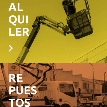
AL
QUI
LER
RE
PUES
TOS