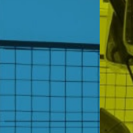
De
De
Relle
Relle