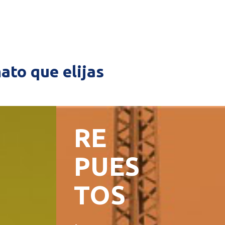
ato que elijas
RE
PUES
TOS