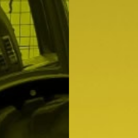
"Doy mi CONSENTIMIENTO para recibir comunicaciones comerciales del GRUP
"Doy mi CONSENTIMIENTO para recibir comunicaciones comerciales del GRUP
* en los términos previstos en la
Política de Privacidad.
Al hacer clic en el bot
* en los términos previstos en la
Política de Privacidad.
Al hacer clic en el bot
ar” declara conocer y entender la
Política de Privacidad
de GRUPO MAMSA*."
ar” declara conocer y entender la
Política de Privacidad
de GRUPO MAMSA*."