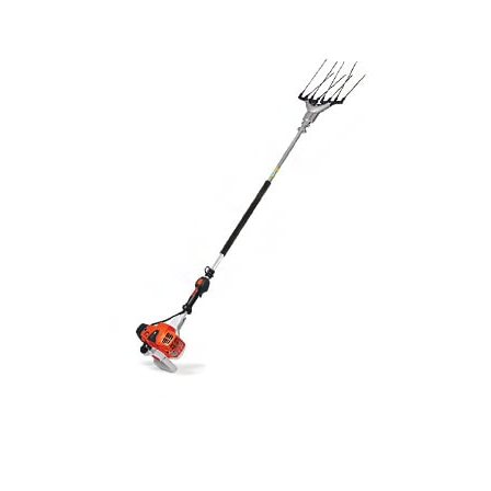
Expertos en
alquiler de vareadores en Málaga, Granada, Jaén y
Córdoba
con una amplia trayectoria profesional y cartera de clientes