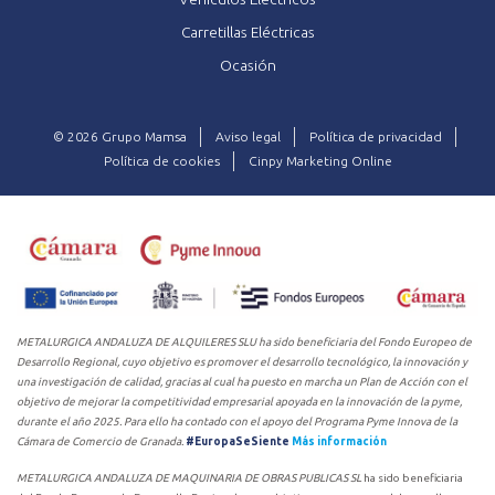
Carretillas Eléctricas
Ocasión
© 2026 Grupo Mamsa
Aviso legal
Política de privacidad
Política de cookies
Cinpy Marketing Online
METALURGICA ANDALUZA DE ALQUILERES SLU ha sido beneficiaria del Fondo Europeo de
Desarrollo Regional, cuyo objetivo es promover el desarrollo tecnológico, la innovación y
una investigación de calidad, gracias al cual ha puesto en marcha un Plan de Acción con el
objetivo de mejorar la competitividad empresarial apoyada en la innovación de la pyme,
durante el año 2025. Para ello ha contado con el apoyo del Programa Pyme Innova de la
Cámara de Comercio de Granada.
#EuropaSeSiente
Más información
METALURGICA ANDALUZA DE MAQUINARIA DE OBRAS PUBLICAS SL
ha sido beneficiaria