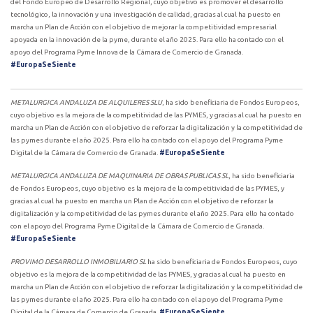
del Fondo Europeo de Desarrollo Regional, cuyo objetivo es promover el desarrollo
tecnológico, la innovación y una investigación de calidad, gracias al cual ha puesto en
marcha un Plan de Acción con el objetivo de mejorar la competitividad empresarial
apoyada en la innovación de la pyme, durante el año 2025. Para ello ha contado con el
apoyo del Programa Pyme Innova de la Cámara de Comercio de Granada.
#EuropaSeSiente
METALURGICA ANDALUZA DE ALQUILERES SLU
, ha sido beneficiaria de Fondos Europeos,
cuyo objetivo es la mejora de la competitividad de las PYMES, y gracias al cual ha puesto en
marcha un Plan de Acción con el objetivo de reforzar la digitalización y la competitividad de
las pymes durante el año 2025. Para ello ha contado con el apoyo del Programa Pyme
Digital de la Cámara de Comercio de Granada.
#EuropaSeSiente
METALURGICA ANDALUZA DE MAQUINARIA DE OBRAS PUBLICAS SL
, ha sido beneficiaria
de Fondos Europeos, cuyo objetivo es la mejora de la competitividad de las PYMES, y
gracias al cual ha puesto en marcha un Plan de Acción con el objetivo de reforzar la
digitalización y la competitividad de las pymes durante el año 2025. Para ello ha contado
con el apoyo del Programa Pyme Digital de la Cámara de Comercio de Granada.
#EuropaSeSiente
PROVIMO DESARROLLO INMOBILIARIO SL
ha sido beneficiaria de Fondos Europeos, cuyo
objetivo es la mejora de la competitividad de las PYMES, y gracias al cual ha puesto en
marcha un Plan de Acción con el objetivo de reforzar la digitalización y la competitividad de
las pymes durante el año 2025. Para ello ha contado con el apoyo del Programa Pyme
Digital de la Cámara de Comercio de Granada.
#EuropaSeSiente