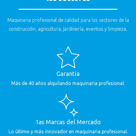
Maquinaria profesional de calidad para los sectores de la
construcción, agricultura, jardinería, eventos y limpieza.
Descargar Catálogo
Descargar Catálogo
Construcción
Rellena el siguiente formulario para descargar el catálogo de
Rellena el siguiente formulario para descargar el catálogo.
Grupo Mamsa
Garantía
Más de 40 años alquilando maquinaria profesional.
1as Marcas del Mercado
"Doy mi CONSENTIMIENTO para recibir comunicaciones
"Doy mi CONSENTIMIENTO para recibir comunicaciones
comerciales del GRUPO MAMSA* en los términos previstos en la
Lo último y más innovador en maquinaria profesional.
comerciales del GRUPO MAMSA* en los términos previstos en la