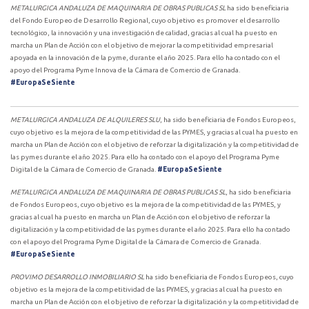
METALURGICA ANDALUZA DE MAQUINARIA DE OBRAS PUBLICAS SL
ha sido beneficiaria
del Fondo Europeo de Desarrollo Regional, cuyo objetivo es promover el desarrollo
tecnológico, la innovación y una investigación de calidad, gracias al cual ha puesto en
marcha un Plan de Acción con el objetivo de mejorar la competitividad empresarial
apoyada en la innovación de la pyme, durante el año 2025. Para ello ha contado con el
apoyo del Programa Pyme Innova de la Cámara de Comercio de Granada.
#EuropaSeSiente
METALURGICA ANDALUZA DE ALQUILERES SLU
, ha sido beneficiaria de Fondos Europeos,
cuyo objetivo es la mejora de la competitividad de las PYMES, y gracias al cual ha puesto en
marcha un Plan de Acción con el objetivo de reforzar la digitalización y la competitividad de
las pymes durante el año 2025. Para ello ha contado con el apoyo del Programa Pyme
Digital de la Cámara de Comercio de Granada.
#EuropaSeSiente
METALURGICA ANDALUZA DE MAQUINARIA DE OBRAS PUBLICAS SL
, ha sido beneficiaria
de Fondos Europeos, cuyo objetivo es la mejora de la competitividad de las PYMES, y
gracias al cual ha puesto en marcha un Plan de Acción con el objetivo de reforzar la
digitalización y la competitividad de las pymes durante el año 2025. Para ello ha contado
con el apoyo del Programa Pyme Digital de la Cámara de Comercio de Granada.
#EuropaSeSiente
PROVIMO DESARROLLO INMOBILIARIO SL
ha sido beneficiaria de Fondos Europeos, cuyo
objetivo es la mejora de la competitividad de las PYMES, y gracias al cual ha puesto en
marcha un Plan de Acción con el objetivo de reforzar la digitalización y la competitividad de