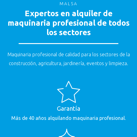
MALSA
Expertos en alquiler de
maquinaria profesional de todos
los sectores
Maquinaria profesional de calidad para los sectores de la
"Doy mi CONSENTIMIENTO para recibir comunicaciones
"Doy mi CONSENTIMIENTO para recibir comunicaciones
construcción, agricultura, jardinería, eventos y limpieza.
comerciales del GRUPO MAMSA* en los términos previstos en la
comerciales del GRUPO MAMSA* en los términos previstos en la
Política de Privacidad.
Al hacer clic en el botón “Enviar” declara
Política de Privacidad.
Al hacer clic en el botón “Enviar” declara
conocer y entender la
Política de Privacidad
de GRUPO MAMSA*."
conocer y entender la
Política de Privacidad
de GRUPO MAMSA*."
Garantía
Más de 40 años alquilando maquinaria profesional.