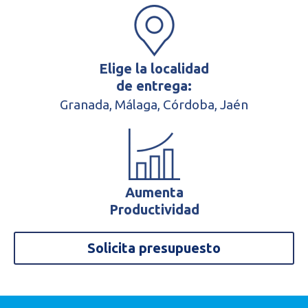
Elige la localidad
de entrega:
Granada, Málaga, Córdoba, Jaén
Aumenta
Productividad
Descargar Catálogo
Descargar Catálogo
Solicita presupuesto
Construcción
Rellena el siguiente formulario para descargar el catálogo de
Rellena el siguiente formulario para descargar el catálogo.
Grupo Mamsa