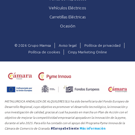
Vehículos Eléctricos
Carretillas Eléctricas
Ocasión
© 2026 Grupo Mamsa
Aviso legal
Política de privacidad
Política de cookies
Cinpy Marketing Online
METALURGICA ANDALUZA DE ALQUILERES SLU ha sido beneficiaria del Fondo Europeo de
Desarrollo Regional, cuyo objetivo es promover el desarrollo tecnológico, la innovación y
una investigación de calidad, gracias al cual ha puesto en marcha un Plan de Acción con el
objetivo de mejorar la competitividad empresarial apoyada en la innovación de la pyme,
durante el año 2025. Para ello ha contado con el apoyo del Programa Pyme Innova de la
Cámara de Comercio de Granada.
#EuropaSeSiente
Más información