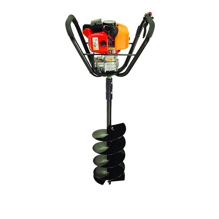
Desde Malsa ponemos a tu disposición a nuestros expertos en
alquiler
de ahoyadoras en Málaga, Granada, Córdoba y
Jaén
. Ofrecemos