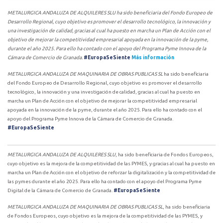
METALURGICA ANDALUZA DE ALQUILERES SLU ha sido beneficiaria del Fondo Europeo de
Desarrollo Regional, cuyo objetivo es promover el desarrollo tecnológico, la innovación y
una investigación de calidad, gracias al cual ha puesto en marcha un Plan de Acción con el
objetivo de mejorar la competitividad empresarial apoyada en la innovación de la pyme,
durante el año 2025. Para ello ha contado con el apoyo del Programa Pyme Innova de la
Cámara de Comercio de Granada.
#EuropaSeSiente
Más información
METALURGICA ANDALUZA DE MAQUINARIA DE OBRAS PUBLICAS SL
ha sido beneficiaria
del Fondo Europeo de Desarrollo Regional, cuyo objetivo es promover el desarrollo
tecnológico, la innovación y una investigación de calidad, gracias al cual ha puesto en
marcha un Plan de Acción con el objetivo de mejorar la competitividad empresarial
apoyada en la innovación de la pyme, durante el año 2025. Para ello ha contado con el
apoyo del Programa Pyme Innova de la Cámara de Comercio de Granada.
#EuropaSeSiente
METALURGICA ANDALUZA DE ALQUILERES SLU
, ha sido beneficiaria de Fondos Europeos,
cuyo objetivo es la mejora de la competitividad de las PYMES, y gracias al cual ha puesto en
marcha un Plan de Acción con el objetivo de reforzar la digitalización y la competitividad de
las pymes durante el año 2025. Para ello ha contado con el apoyo del Programa Pyme
Digital de la Cámara de Comercio de Granada.
#EuropaSeSiente
METALURGICA ANDALUZA DE MAQUINARIA DE OBRAS PUBLICAS SL
, ha sido beneficiaria
de Fondos Europeos, cuyo objetivo es la mejora de la competitividad de las PYMES, y