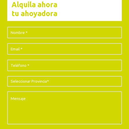
lo mejor de todo es que con el alquiler de ahoyadoras en Granada tendrás
Alquila ahora
esta
maquinaria a un precio muy competitivo
y de una marca de gran
tu ahoyadora
prestigio. Infórmate sin compromiso.
▷Empresa Alquiler Ahoyadoras Málaga
En Malsa disponemos de
varios modelos para el alquiler de
ahoyadoras en Málaga
y alrededores. Necesites el modelo que
necesites, nosotros podemos ayudarte y darte la maquinaria que
necesitas. Con nosotros tendrás calidad a un excelente precio y con una
disponibilidad rápida y cómoda.
Ponte en manos de especialistas en alquiler de ahoyadoras en Málaga,
nuestra trayectoria profesional nos avala. Si piensas alquilar ahoyadoras,
déjate asesorar por una
empresa de referencia en el sector.
▷Alquiler de Ahoyadoras Córdoba
Al alquilar ahoyadoras en Córdoba podrás aumentar la productividad y